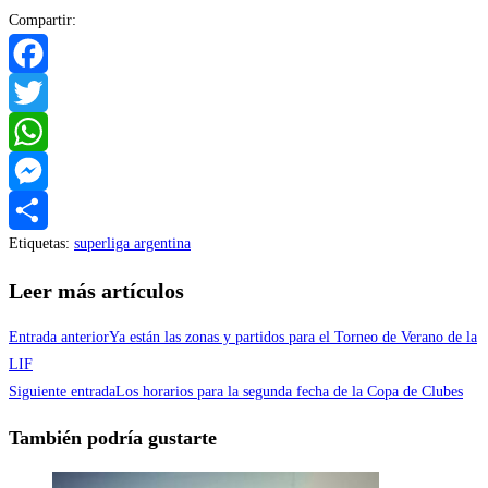
Compartir:
Facebook
Twitter
WhatsApp
Messenger
Etiquetas
:
superliga argentina
Compartir
Leer más artículos
Entrada anterior
Ya están las zonas y partidos para el Torneo de Verano de la
LIF
Siguiente entrada
Los horarios para la segunda fecha de la Copa de Clubes
También podría gustarte