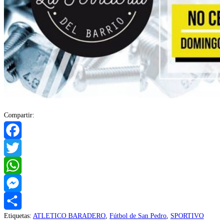
Compartir:
Facebook
Twitter
WhatsApp
Messenger
Etiquetas
:
ATLETICO BARADERO
,
Fútbol de San Pedro
,
SPORTIVO
Compartir