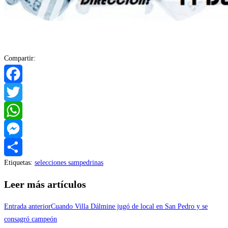
Compartir:
Facebook
Twitter
WhatsApp
Messenger
Etiquetas
:
selecciones sampedrinas
Compartir
Leer más artículos
Entrada anterior
Cuando Villa Dálmine jugó de local en San Pedro y se
consagró campeón