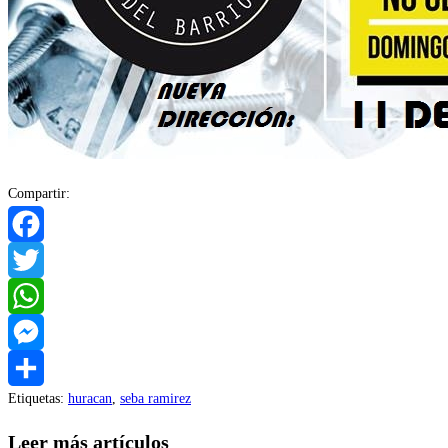
Compartir:
Facebook
Twitter
WhatsApp
Messenger
Etiquetas
:
huracan
,
seba ramirez
Compartir
Leer más artículos