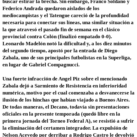
buscar estirar la brecha. Sin embargo, Franco Soldano y
Federico Andrada quedaron aislados de los
mediocampistas y
el Tatengue careció de la profundidad
necesaria para conectar sus líneas
, una similar situación a
la que atravesó el pasado fin de semana en el clásico
provincial contra Colón (finalizó empatado 0-0).
Leonardo Madelón notó la dificultad y, a los diez minutos
del segundo tiempo, apostó por la entrada de Diego
Zabala, uno de sus principales futbolistas en la Superliga,
en lugar de Gabriel Compagnucci.
Una
fuerte infracción de Angel Piz
sobre el mencionado
Zabala dejó a
Sarmiento de Resistencia en inferioridad
numérica
, motivo por el cual comenzaba a desvanecerse la
ilusión de los hinchas que habían viajado a Buenos Aires.
De todas maneras,
el Decano
, todavía sin presentaciones
oficiales en la presente temporada (quedó libre en la
primera jornada del Torneo Federal A),
se resistió a sufrir
la eliminación
del certamen integrador. La
expulsión de
Nelson Acevedo
por derribar a Rodrigo Castro le
devolvió