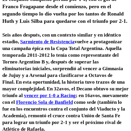
Franco Fragapane desde el comienzo, pero en el
segundo tiempo lo dio vuelta por los tantos de Ronald
Huth y Luis Silba para quedarse con el triunfo por 2-1.
Seis años después
, con un contexto similar y en idéntico
estadio,
Sarmiento de Resistencia
vuelve a
protagonizar
una campaña épica
en la Copa Total Argentina.
Aquella
temporada 2011-2012
lo tenía como representante del
Torneo Argentino B y, después de superar las
eliminatorias iniciales,
sorprendió al vencer a Gimnasia
de Jujuy y a Arsenal
para clasificarse a Octavos de
Final.
En esta oportunidad
, la historia tuvo trazos de una
mayor complejidad. En
32avos
, el Decano obtuvo
su mejor
triunfo
al
vencer por 1-0 a Racing
; en
16avos
, nuevamente
con el
Florencio Sola de Banfield
como sede (también lo
fue en los encuentros contra el conjunto del Viaducto y la
Academia),
remontó el cruce contra Unión de Santa Fe
para lograr un triunfo por 2-1
y ser el próximo rival de
Atlético de Rafaela.