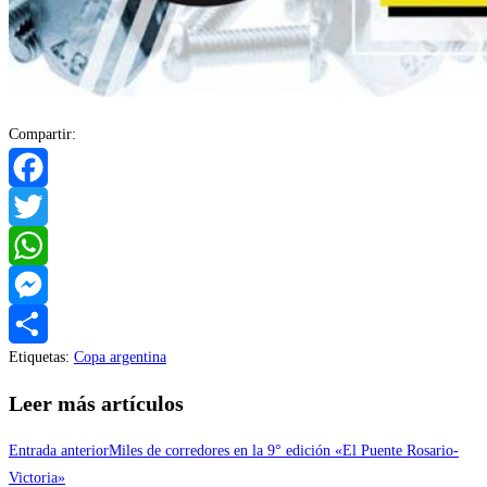
Compartir:
Facebook
Twitter
WhatsApp
Messenger
Etiquetas
:
Copa argentina
Compartir
Leer más artículos
Entrada anterior
Miles de corredores en la 9° edición «El Puente Rosario-
Victoria»