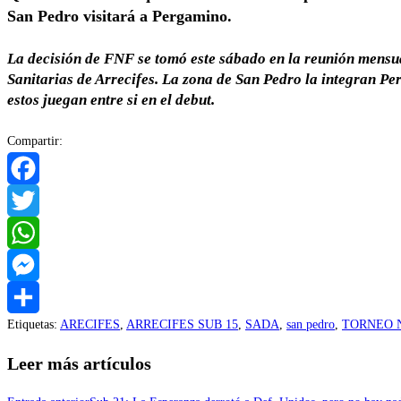
San Pedro visitará a Pergamino.
La decisión de FNF se tomó este sábado en la reunión mensual
Sanitarias de Arrecifes. La zona de San Pedro la integran Pe
estos juegan entre si en el debut.
Compartir:
Facebook
Twitter
WhatsApp
Messenger
Etiquetas
:
ARECIFES
,
ARRECIFES SUB 15
,
SADA
,
san pedro
,
TORNEO 
Compartir
Leer más artículos