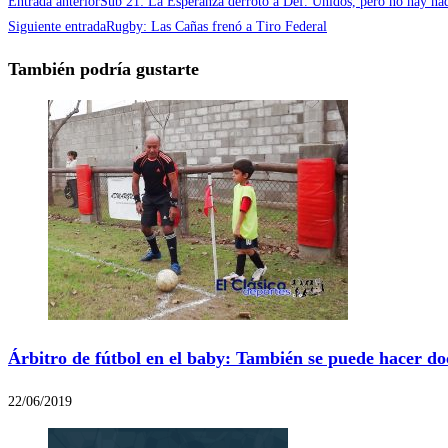
Entrada anterior
Sub 21: La Esperanza derrotó a Def. Unidos, pero no hay nad
Siguiente entrada
Rugby: Las Cañas frenó a Tiro Federal
También podría gustarte
Árbitro de fútbol en el baby: También se puede hacer do
22/06/2019