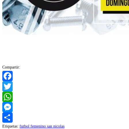
Compartir:
Facebook
Twitter
WhatsApp
Messenger
Etiquetas
:
futbol femenino san nicolas
Compartir