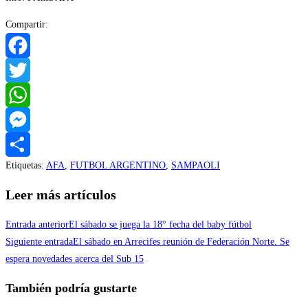
Compartir:
Facebook
Twitter
WhatsApp
Messenger
Etiquetas
:
AFA
,
FUTBOL ARGENTINO
,
SAMPAOLI
Compartir
Leer más artículos
Entrada anterior
El sábado se juega la 18° fecha del baby fútbol
Siguiente entrada
El sábado en Arrecifes reunión de Federación Norte. Se
espera novedades acerca del Sub 15
También podría gustarte