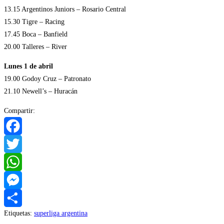
13.15 Argentinos Juniors – Rosario Central
15.30 Tigre – Racing
17.45 Boca – Banfield
20.00 Talleres – River
Lunes 1 de abril
19.00 Godoy Cruz – Patronato
21.10 Newell’s – Huracán
Compartir:
Facebook
Twitter
WhatsApp
Messenger
Etiquetas
:
superliga argentina
Compartir