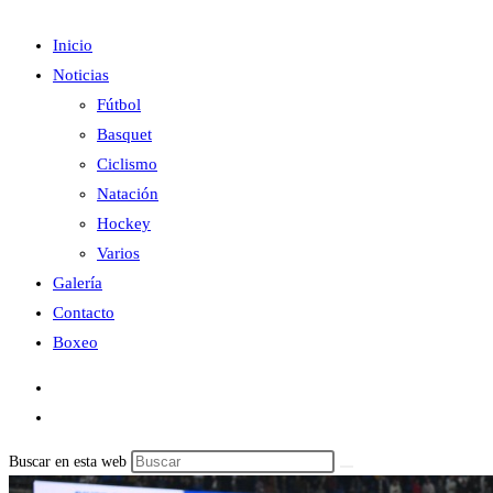
Inicio
Noticias
Fútbol
Basquet
Ciclismo
Natación
Hockey
Varios
Galería
Contacto
Boxeo
Buscar en esta web