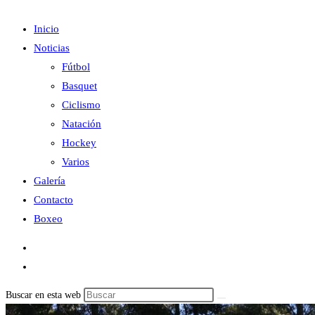
Inicio
Noticias
Fútbol
Basquet
Ciclismo
Natación
Hockey
Varios
Galería
Contacto
Boxeo
Buscar en esta web