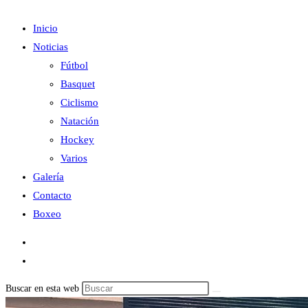
Inicio
Noticias
Fútbol
Basquet
Ciclismo
Natación
Hockey
Varios
Galería
Contacto
Boxeo
Buscar en esta web