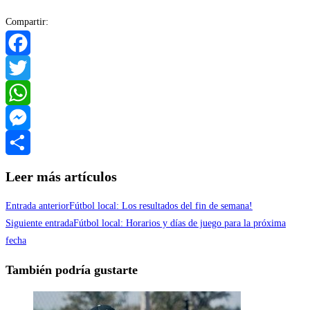
Compartir:
Facebook
Twitter
WhatsApp
Messenger
Compartir
Leer más artículos
Entrada anterior
Fútbol local: Los resultados del fin de semana!
Siguiente entrada
Fútbol local: Horarios y días de juego para la próxima
fecha
También podría gustarte