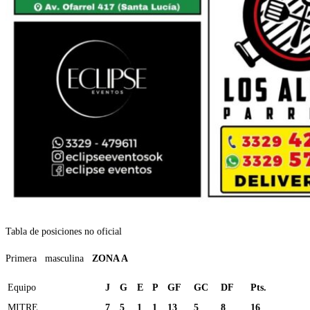
Tabla de posiciones no oficial
Primera masculina
ZONA A
Equipo
J
G
E
P
GF
GC
DF
Pts.
MITRE
7
5
1
1
13
5
8
16