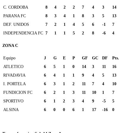
C. CORDOBA
8
4
2
2
7
4
3
14
PARANA FC
8
3
4
1
8
3
5
13
DEF. UNIDOS
7
2
1
4
5
6
-1
7
INDEPENDENCIA FC
7
1
1
5
2
8
-6
4
ZONA C
Equipo
J
G
E
P
GF
GC
DF
Pts.
ATLETICO
6
5
1
0
14
3
11
16
RIVADAVIA
6
4
1
1
9
4
5
13
I. PORTELA
6
3
1
2
11
7
4
10
FUNDICION FC
6
2
1
3
11
10
1
7
SPORTIVO
6
1
2
3
4
9
-5
5
ALSINA
6
0
0
6
1
17
-16
0