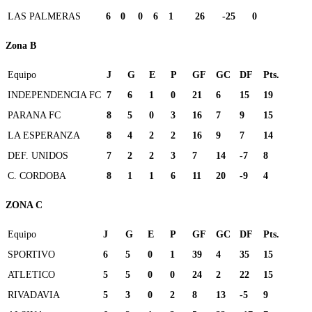
LAS PALMERAS
6
0
0
6
1
26
-25
0
Zona B
Equipo
J
G
E
P
GF
GC
DF
Pts.
INDEPENDENCIA FC
7
6
1
0
21
6
15
19
PARANA FC
8
5
0
3
16
7
9
15
LA ESPERANZA
8
4
2
2
16
9
7
14
DEF. UNIDOS
7
2
2
3
7
14
-7
8
C. CORDOBA
8
1
1
6
11
20
-9
4
ZONA C
Equipo
J
G
E
P
GF
GC
DF
Pts.
SPORTIVO
6
5
0
1
39
4
35
15
ATLETICO
5
5
0
0
24
2
22
15
RIVADAVIA
5
3
0
2
8
13
-5
9