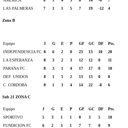
AMERICA
8
1
4
3
8
14
-6
7
LAS PALMERAS
7
1
1
5
7
19
-12
4
Zona B
Equipo
J
G
E
P
GF
GC
DF
Pts.
INDEPENDENCIA FC
8
6
2
0
23
13
10
20
LA ESPERANZA
8
3
2
3
12
12
0
11
PARANA FC
8
3
1
4
17
17
0
10
DEF. UNIDOS
8
1
5
2
13
13
0
8
C. CORDOBA
8
1
3
4
14
22
-8
6
Sub 21 ZONA C
Equipo
J
G
E
P
GF
GC
DF
Pts.
SPORTIVO
5
3
1
1
8
3
5
10
FUNDICION FC
6
2
3
1
7
7
0
9