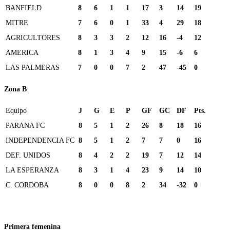
BANFIELD
8
6
1
1
17
3
14
19
MITRE
7
6
0
1
33
4
29
18
AGRICULTORES
8
3
3
2
12
16
-4
12
AMERICA
8
1
3
4
9
15
-6
6
LAS PALMERAS
7
0
0
7
2
47
-45
0
Zona B
Equipo
J
G
E
P
GF
GC
DF
Pts.
PARANA FC
8
5
1
2
26
8
18
16
INDEPENDENCIA FC
8
5
1
2
7
7
0
16
DEF. UNIDOS
8
4
2
2
19
7
12
14
LA ESPERANZA
8
3
1
4
23
9
14
10
C. CORDOBA
8
0
0
8
2
34
-32
0
Primera femenina