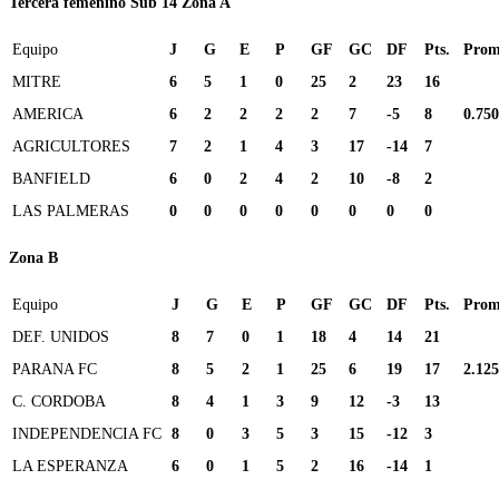
Tercera femenino Sub 14 Zona A
Equipo
J
G
E
P
GF
GC
DF
Pts.
Prom
MITRE
6
5
1
0
25
2
23
16
AMERICA
6
2
2
2
2
7
-5
8
0.750
AGRICULTORES
7
2
1
4
3
17
-14
7
BANFIELD
6
0
2
4
2
10
-8
2
LAS PALMERAS
0
0
0
0
0
0
0
0
Zona B
Equipo
J
G
E
P
GF
GC
DF
Pts.
Prom
DEF. UNIDOS
8
7
0
1
18
4
14
21
PARANA FC
8
5
2
1
25
6
19
17
2.125
C. CORDOBA
8
4
1
3
9
12
-3
13
INDEPENDENCIA FC
8
0
3
5
3
15
-12
3
LA ESPERANZA
6
0
1
5
2
16
-14
1