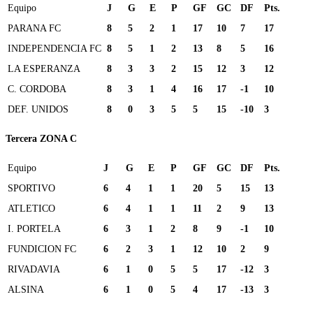
Equipo
J
G
E
P
GF
GC
DF
Pts.
PARANA FC
8
5
2
1
17
10
7
17
INDEPENDENCIA FC
8
5
1
2
13
8
5
16
LA ESPERANZA
8
3
3
2
15
12
3
12
C. CORDOBA
8
3
1
4
16
17
-1
10
DEF. UNIDOS
8
0
3
5
5
15
-10
3
Tercera ZONA C
Equipo
J
G
E
P
GF
GC
DF
Pts.
SPORTIVO
6
4
1
1
20
5
15
13
ATLETICO
6
4
1
1
11
2
9
13
I. PORTELA
6
3
1
2
8
9
-1
10
FUNDICION FC
6
2
3
1
12
10
2
9
RIVADAVIA
6
1
0
5
5
17
-12
3
ALSINA
6
1
0
5
4
17
-13
3