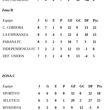
Zona B
Equipo
J
G
E
P
GF
GC
DF
Pts.
C. CORDOBA
8
7
1
0
22
9
13
22
LA ESPERANZA
8
3
4
1
22
4
18
13
PARANA FC
8
3
2
3
10
7
3
11
INDEPENDENCIA FC
7
2
2
3
12
13
-1
8
DEF. UNIDOS
7
1
2
4
9
13
-4
5
ZONA C
Equipo
J
G
E
P
GF
GC
DF
Pts.
SPORTIVO
6
6
0
0
32
0
32
18
ATLETICO
6
5
0
1
29
2
27
15
RIVADAVIA
6
3
0
3
9
12
-3
9