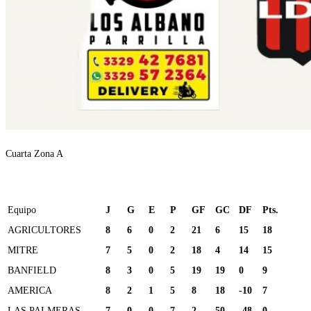
Cuarta Zona A
Equipo
J
G
E
P
GF
GC
DF
Pts.
AGRICULTORES
8
6
0
2
21
6
15
18
MITRE
7
5
0
2
18
4
14
15
BANFIELD
8
3
0
5
19
19
0
9
AMERICA
8
2
1
5
8
18
-10
7
LAS PALMERAS
7
0
0
7
2
50
-48
0