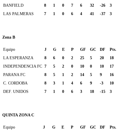
BANFIELD
8
1
0
7
6
32
-26
3
LAS PALMERAS
7
1
0
6
4
41
-37
3
Zona B
Equipo
J
G
E
P
GF
GC
DF
Pts.
LA ESPERANZA
8
6
0
2
25
5
20
18
INDEPENDENCIA FC
7
5
2
0
10
0
10
17
PARANA FC
8
5
1
2
14
5
9
16
C. CORDOBA
8
3
1
4
6
9
-3
10
DEF. UNIDOS
7
1
0
6
3
18
-15
3
QUINTA ZONA C
Equipo
J
G
E
P
GF
GC
DF
Pts.