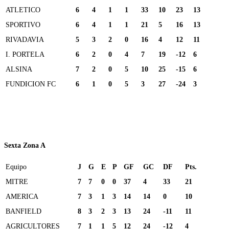
ATLETICO
6
4
1
1
33
10
23
13
SPORTIVO
6
4
1
1
21
5
16
13
RIVADAVIA
5
3
2
0
16
4
12
11
I. PORTELA
6
2
0
4
7
19
-12
6
ALSINA
7
2
0
5
10
25
-15
6
FUNDICION FC
6
1
0
5
3
27
-24
3
Sexta Zona A
Equipo
J
G
E
P
GF
GC
DF
Pts.
MITRE
7
7
0
0
37
4
33
21
AMERICA
7
3
1
3
14
14
0
10
BANFIELD
8
3
2
3
13
24
-11
11
AGRICULTORES
7
1
1
5
12
24
-12
4