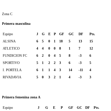
Zona C
Primera masculina
Equipo
J
G
E
P
GF
GC
DF
Pts.
ALSINA
6
5
0
1
18
5
13
15
ATLETICO
4
4
0
0
8
1
7
12
FUNDICION FC
6
2
0
4
5
8
-3
6
SPORTIVO
5
1
2
2
3
6
-3
5
I. PORTELA
6
1
1
4
3
14
-11
4
RIVADAVIA
5
0
3
2
1
4
-3
3
Primera femenina zona A
Equipo
J
G
E
P
GF
GC
DF
Pts.