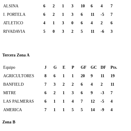
ALSINA
6
2
1
3
10
6
4
7
I. PORTELA
6
2
1
3
6
11
-5
7
ATLETICO
4
1
3
0
6
4
2
6
RIVADAVIA
5
0
3
2
5
11
-6
3
Tercera Zona A
Equipo
J
G
E
P
GF
GC
DF
Pts.
AGRICULTORES
8
6
1
1
20
9
11
19
BANFIELD
7
3
2
2
6
4
2
11
MITRE
6
2
1
3
6
9
-3
7
LAS PALMERAS
6
1
1
4
7
12
-5
4
AMERICA
7
1
1
5
5
14
-9
4
Zona B