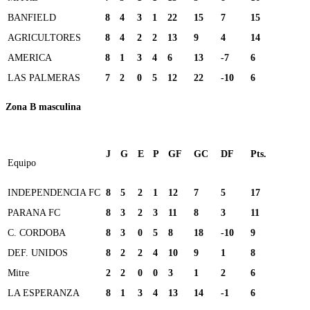
BANFIELD
8
4
3
1
22
15
7
15
AGRICULTORES
8
4
2
2
13
9
4
14
AMERICA
8
1
3
4
6
13
-7
6
LAS PALMERAS
7
2
0
5
12
22
-10
6
Zona B masculina
J
G
E
P
GF
GC
DF
Pts.
Equipo
INDEPENDENCIA FC
8
5
2
1
12
7
5
17
PARANA FC
8
3
2
3
11
8
3
11
C. CORDOBA
8
3
0
5
8
18
-10
9
DEF. UNIDOS
8
2
2
4
10
9
1
8
Mitre
2
2
0
0
3
1
2
6
LA ESPERANZA
8
1
3
4
13
14
-1
6