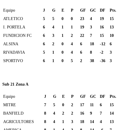
Equipo
J
G
E
P
GF
GC
DF
Pts.
ATLETICO
5
5
0
0
23
4
19
15
I. PORTELA
6
4
1
1
19
3
16
13
FUNDICION FC
6
3
1
2
22
7
15
10
ALSINA
6
2
0
4
6
18
-12
6
RIVADAVIA
5
1
0
4
6
8
-2
3
SPORTIVO
6
1
0
5
2
38
-36
3
Sub 21 Zona A
Equipo
J
G
E
P
GF
GC
DF
Pts.
MITRE
7
5
0
2
17
11
6
15
BANFIELD
8
4
2
2
16
9
7
14
AGRICULTORES
8
4
1
3
18
14
4
13