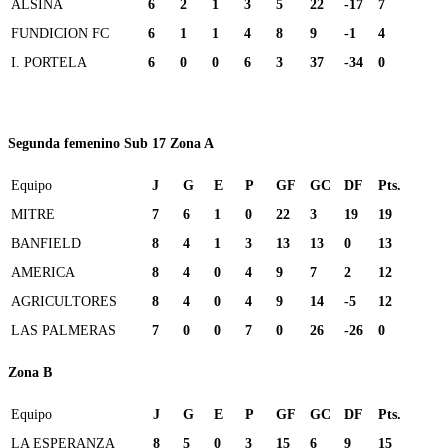
ALSINA
6
2
1
3
5
22
-17
7
FUNDICION FC
6
1
1
4
8
9
-1
4
I. PORTELA
6
0
0
6
3
37
-34
0
Segunda femenino Sub 17 Zona A
Equipo
J
G
E
P
GF
GC
DF
Pts.
MITRE
7
6
1
0
22
3
19
19
BANFIELD
8
4
1
3
13
13
0
13
AMERICA
8
4
0
4
9
7
2
12
AGRICULTORES
8
4
0
4
9
14
-5
12
LAS PALMERAS
7
0
0
7
0
26
-26
0
Zona B
Equipo
J
G
E
P
GF
GC
DF
Pts.
LA ESPERANZA
8
5
0
3
15
6
9
15