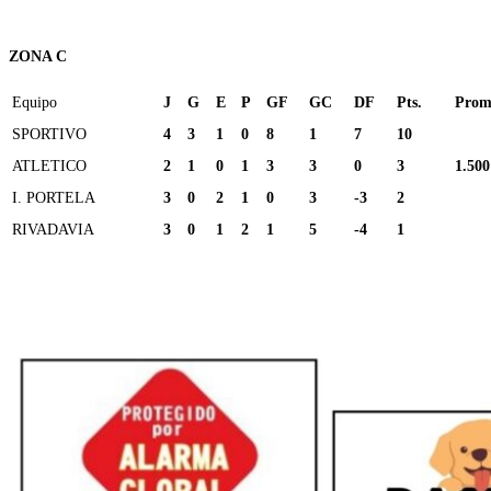
ZONA C
Equipo
J
G
E
P
GF
GC
DF
Pts.
Prom
SPORTIVO
4
3
1
0
8
1
7
10
ATLETICO
2
1
0
1
3
3
0
3
1.500
I. PORTELA
3
0
2
1
0
3
-3
2
RIVADAVIA
3
0
1
2
1
5
-4
1