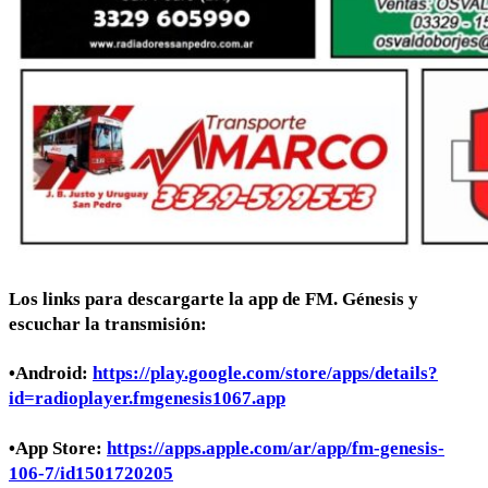
Los links para descargarte la app de FM. Génesis y
escuchar la transmisión:
•Android:
https://play.google.com/store/apps/details?
id=radioplayer.fmgenesis1067.app
•App Store:
https://apps.apple.com/ar/app/fm-genesis-
106-7/id1501720205