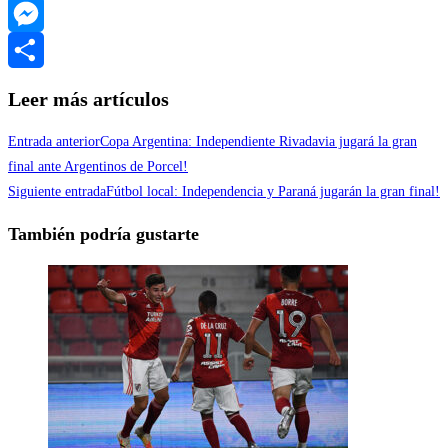
WhatsApp
Messenger
Compartir
Leer más artículos
Entrada anterior
Copa Argentina: Independiente Rivadavia jugará la gran
final ante Argentinos de Porcel!
Siguiente entrada
Fútbol local: Independencia y Paraná jugarán la gran final!
También podría gustarte