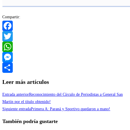
Compartir:
Facebook
Twitter
WhatsApp
Messenger
Compartir
Leer más artículos
Entrada anterior
Reconocimiento del Círculo de Periodistas a General San
Martín por el título obtenido!
Siguiente entrada
Primera A: Paraná y Sportivo quedaron a mano!
También podría gustarte