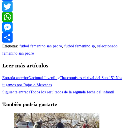
Facebook
Twitter
WhatsApp
Messenger
Etiquetas
:
futbol femenino san pedro
,
futbol femenino sp
,
seleccionado
Compartir
femenino san pedro
Leer más artículos
Entrada anterior
Nacional Juvenil: ¿Chascomús es el rival del Sub 15? Nos
jugamos por Rojas o Mercedes
Siguiente entrada
Todos los resultados de la segunda fecha del infantil
También podría gustarte