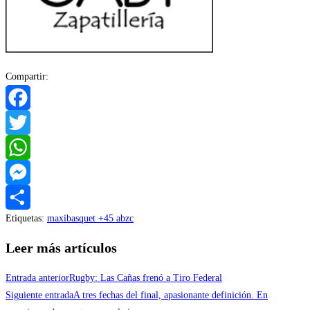
Compartir:
Facebook
Twitter
WhatsApp
Messenger
Etiquetas
:
maxibasquet +45 abzc
Compartir
Leer más artículos
Entrada anterior
Rugby: Las Cañas frenó a Tiro Federal
Siguiente entrada
A tres fechas del final, apasionante definición. En