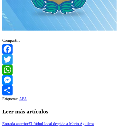
Compartir:
Facebook
Twitter
WhatsApp
Messenger
Etiquetas
:
AFA
Compartir
Leer más artículos
Entrada anterior
El fútbol local despide a Mario Aguilera