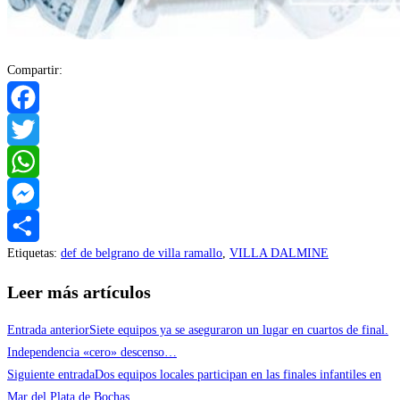
Compartir:
Facebook
Twitter
WhatsApp
Messenger
Etiquetas
:
def de belgrano de villa ramallo
,
VILLA DALMINE
Compartir
Leer más artículos
Entrada anterior
Siete equipos ya se aseguraron un lugar en cuartos de final.
Independencia «cero» descenso…
Siguiente entrada
Dos equipos locales participan en las finales infantiles en
Mar del Plata de Bochas