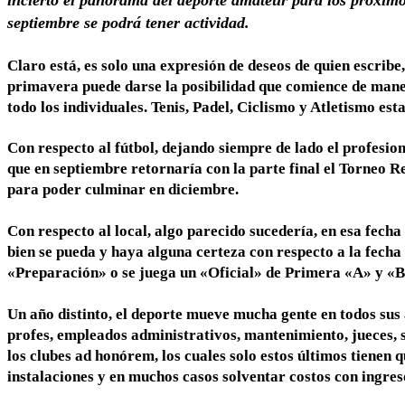
incierto el panorama del deporte amateur para los próxim
septiembre se podrá tener actividad.
Claro está, es solo una expresión de deseos de quien escribe
primavera puede darse la posibilidad que comience de mane
todo los individuales. Tenis, Padel, Ciclismo y Atletismo est
Con respecto al fútbol, dejando siempre de lado el profesio
que en septiembre retornaría con la parte final el Torneo 
para poder culminar en diciembre.
Con respecto al local, algo parecido sucedería, en esa fecha 
bien se pueda y haya alguna certeza con respecto a la fecha 
«Preparación» o se juega un «Oficial» de Primera «A» y «B» 
Un año distinto, el deporte mueve mucha gente en todos sus
profes, empleados administrativos, mantenimiento, jueces,
los clubes ad honórem, los cuales solo estos últimos tienen 
instalaciones y en muchos casos solventar costos con ingr