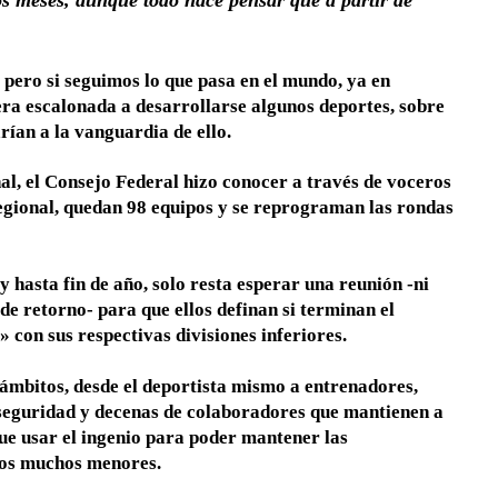
os meses, aunque todo hace pensar que a partir de
, pero si seguimos lo que pasa en el mundo, ya en
ra escalonada a desarrollarse algunos deportes, sobre
arían a la vanguardia de ello.
nal, el Consejo Federal hizo conocer a través de voceros
Regional, quedan 98 equipos y se reprograman las rondas
y hasta fin de año, solo resta esperar una reunión -ni
de retorno- para que ellos definan si terminan el
con sus respectivas divisiones inferiores.
 ámbitos, desde el deportista mismo a entrenadores,
 seguridad y decenas de colaboradores que mantienen a
que usar el ingenio para poder mantener las
esos muchos menores.