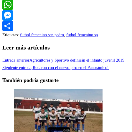
Twitter
WhatsApp
Messenger
Etiquetas
:
futbol femenino san pedro
,
futbol femenino sp
Compartir
Leer más artículos
Entrada anterior
Agricultores y Sportivo definirán el infanto juvenil 2019
Siguiente entrada
¡Rodaron con el nuevo piso en el Panorámico!
También podría gustarte