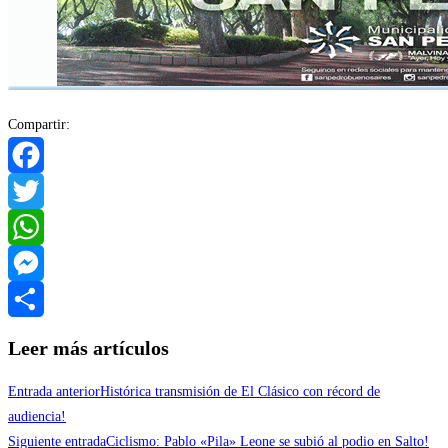
Compartir:
Facebook
Twitter
WhatsApp
Messenger
Compartir
Leer más artículos
Entrada anterior
Histórica transmisión de El Clásico con récord de
audiencia!
Siguiente entrada
Ciclismo: Pablo «Pila» Leone se subió al podio en Salto!