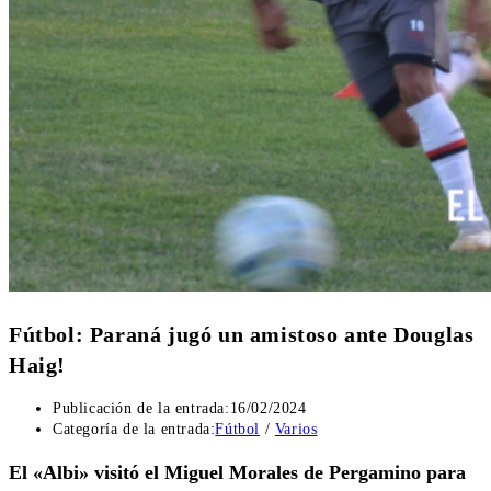
Fútbol: Paraná jugó un amistoso ante Douglas
Haig!
Publicación de la entrada:
16/02/2024
Categoría de la entrada:
Fútbol
/
Varios
El «Albi» visitó el Miguel Morales de Pergamino para