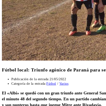
Fútbol local: Triunfo agónico de Paraná para s
Publicación de la entrada:
21/05/2022
Categoría de la entrada:
Fútbol
/
Varios
El «Albi» se quedó con un gran triunfo ante General San
el minuto 48 del segundo tiempo. En un partido cambiant
y son punteros hasta que juegue Mitre ante Rivadavia.