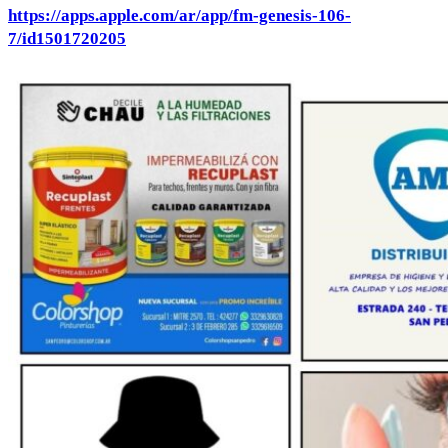
https://apps.apple.com/ar/app/fm-genesis-106-
7/id1501720205