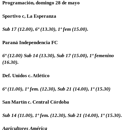
Programación, domingo 28 de mayo
Sportivo c, La Esperanza
Sub
17
(12.00),
6º
(13.30),
1º
fem
(15.00).
Paraná Independencia FC
6º
(12.00)
Sub
14
(13.30),
Sub
17
(15.00),
1º
femenino
(16.30).
Def. Unidos c. Atlético
6º
(11.00),
1º
fem.
(12.30),
Sub
21
(14.00),
1º
(15.30)
San Martín c. Central Córdoba
Sub
14
(11.00),
1º
fem.
(12.30),
Sub
21
(14.00),
1º
(15.30).
Agricultores
América