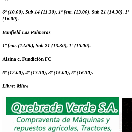
6º
(10.00),
Sub
14
(11.30),
1º
fem.
(13.00),
Sub
21
(14.30),
1º
(16.00).
Banfield
Las Palmeras
1º
fem.
(12.00),
Sub
21
(13.30),
1º
(15.00).
Alsina c. Fundición FC
6º
(12.00),
4º
(13.30),
3º
(15.00),
5º
(16.30).
Libre:
Mitre