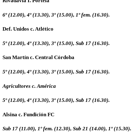
Rivadavia I. Portela
6º
(12.00),
4º
(13.30),
3º
(15.00),
1º
fem.
(16.30).
Def. Unidos c. Atlético
5º
(12.00),
4º
(13.30),
3º
(15.00),
Sub
17
(16.30).
San Martín c. Central Córdoba
5º
(12.00),
4º
(13.30),
3º
(15.00),
Sub
17
(16.30).
Agricultores
c.
América
5º
(12.00),
4º
(13.30),
3º
(15.00),
Sub
17
(16.30).
Alsina c. Fundición FC
Sub
17
(11.00),
1º
fem.
(12.30),
Sub
21
(14.00),
1º
(15.30).