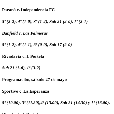
Paraná c. Independencia FC
5º
(2-2),
4º
(1-0), 3º (1-2), Sub 21 (2-0), 1º (2-1)
Banfield
c. Las Palmeras
5º
(1-2),
4º
(1-1),
3º
(0-0),
Sub
17
(2-0)
Rivadavia c. I. Portela
Sub
21
(1-0),
1º
(3-2)
Programación, sábado 27 de mayo
Sportivo c, La Esperanza
5º
(10.00),
3º
(11.30),4º
(13.00),
Sub
21
(14.30)
y
1º
(16.00).