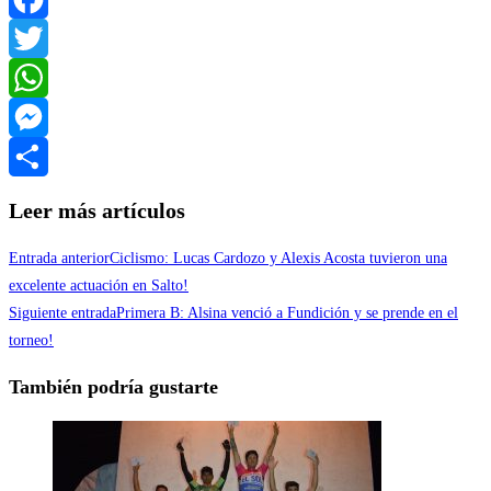
Facebook
Twitter
WhatsApp
Messenger
Compartir
Leer más artículos
Entrada anterior
Ciclismo: Lucas Cardozo y Alexis Acosta tuvieron una
excelente actuación en Salto!
Siguiente entrada
Primera B: Alsina venció a Fundición y se prende en el
torneo!
También podría gustarte