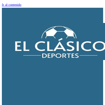
Ir al contenido