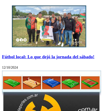
Fútbol local: Lo que dejó la jornada del sábado!
12/10/2024