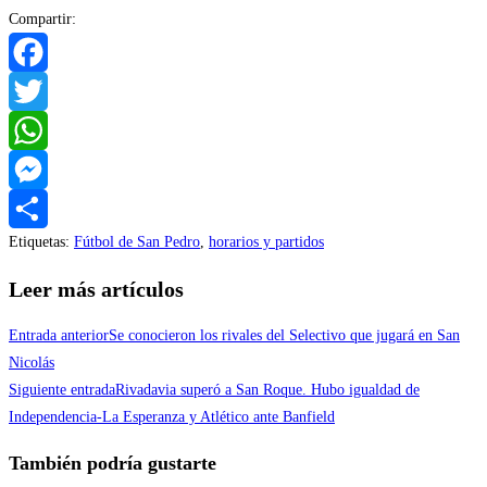
Compartir:
Facebook
Twitter
WhatsApp
Messenger
Etiquetas
:
Fútbol de San Pedro
,
horarios y partidos
Compartir
Leer más artículos
Entrada anterior
Se conocieron los rivales del Selectivo que jugará en San
Nicolás
Siguiente entrada
Rivadavia superó a San Roque. Hubo igualdad de
Independencia-La Esperanza y Atlético ante Banfield
También podría gustarte