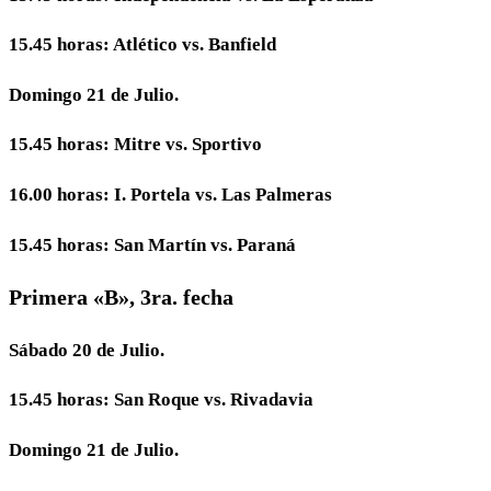
15.45 horas: Atlético vs. Banfield
Domingo 21 de Julio.
15.45 horas: Mitre vs. Sportivo
16.00 horas: I. Portela vs. Las Palmeras
15.45 horas: San Martín vs. Paraná
Primera «B», 3ra. fecha
Sábado 20 de Julio.
15.45 horas: San Roque vs. Rivadavia
Domingo 21 de Julio.