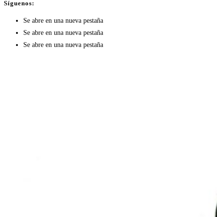
Síguenos:
Se abre en una nueva pestaña
Se abre en una nueva pestaña
Se abre en una nueva pestaña