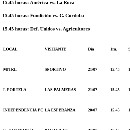
15.45 horas: América vs. La Roca
15.45 horas: Fundición vs. C. Córdoba
15.45 horas: Def. Unidos vs. Agricultores
LOCAL
VISITANTE
Día
1ra.
S
MITRE
SPORTIVO
21/07
15.45
I. PORTELA
LAS PALMERAS
21/07
15.45
INDEPENDENCIA FC
LA ESPERANZA
20/07
15.45