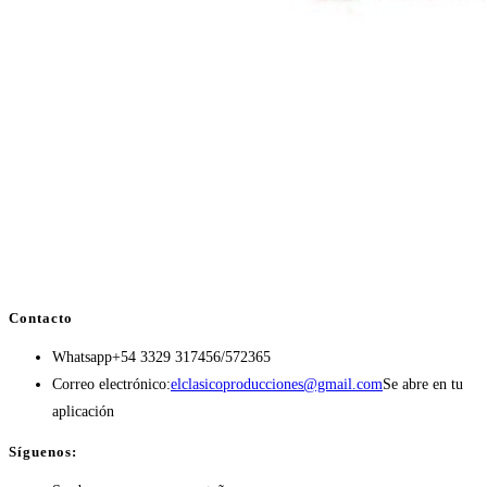
Contacto
Whatsapp
+54 3329 317456/572365
Correo electrónico:
elclasicoproducciones@gmail.com
Se abre en tu
aplicación
Síguenos: