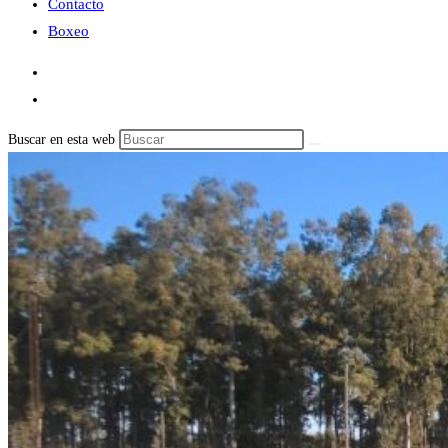
Contacto
Boxeo
Buscar en esta web