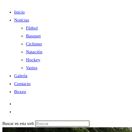
Inicio
Noticias
Fútbol
Basquet
Ciclismo
Natación
Hockey
Varios
Galería
Contacto
Boxeo
Buscar en esta web