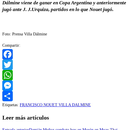
Dálmine viene de ganar en Copa Argentina y anteriormente
jugó ante J. J.Urquiza, partidos en lo que Nouet jugó.
Foto: Prensa Villa Dálmine
Compartir:
Facebook
Twitter
WhatsApp
Messenger
Etiquetas
:
FRANCISCO NOUET VILLA DALMINE
Compartir
Leer más artículos
Entrada anterior
Damián Muñoz combate hoy en Morón en Muay Thai