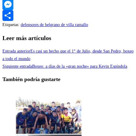
WhatsApp
Messenger
Etiquetas
:
defensores de belgrano de villa ramallo
Compartir
Leer más artículos
Entrada anterior
Es casi un hecho que el 1° de Julio, desde San Pedro, boxeo
a todo el mundo
Siguiente entrada
Boxeo: a días de la «gran noche» para Kevin Espíndola
También podría gustarte