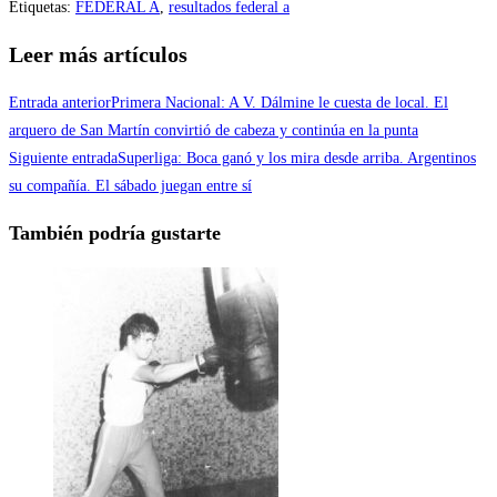
Etiquetas
:
FEDERAL A
,
resultados federal a
Compartir
Leer más artículos
Entrada anterior
Primera Nacional: A V. Dálmine le cuesta de local. El
arquero de San Martín convirtió de cabeza y continúa en la punta
Siguiente entrada
Superliga: Boca ganó y los mira desde arriba. Argentinos
su compañía. El sábado juegan entre sí
También podría gustarte