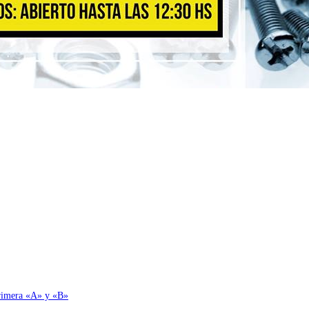
 Primera «A» y «B»