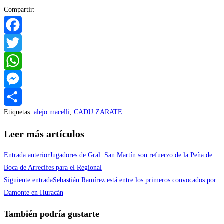
Compartir:
Facebook
Twitter
WhatsApp
Messenger
Etiquetas
:
alejo macelli
,
CADU ZARATE
Compartir
Leer más artículos
Entrada anterior
Jugadores de Gral. San Martín son refuerzo de la Peña de
Boca de Arrecifes para el Regional
Siguiente entrada
Sebastián Ramírez está entre los primeros convocados por
Damonte en Huracán
También podría gustarte