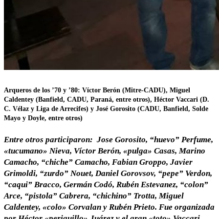
Arqueros de los ’70 y ’80: Víctor Berón (Mitre-CADU), Miguel
Caldentey (Banfield, CADU, Paraná, entre otros), Héctor Vaccari (D.
C. Vélaz y Liga de Arrecifes) y José Gorosito (CADU, Banfield, Solde
Mayo y Doyle, entre otros)
Entre otros participaron: Jose Gorosito, “huevo” Perfume,
«tucumano» Nieva, Víctor Berón, «pulga» Casas, Marino
Camacho, “chiche” Camacho, Fabian Groppo, Javier
Grimoldi, “zurdo” Nouet, Daniel Gorovsov, “pepe” Verdon,
“caqui” Bracco, Germán Codó, Rubén Estevanez, “colon”
Arce, “pistola” Cabrera, “chichino” Trotta, Miguel
Caldentey, «colo» Corvalan y Rubén Prieto. Fue organizada
por Héctor «periquillo» Juárez y el gran «toto» Vaccari.