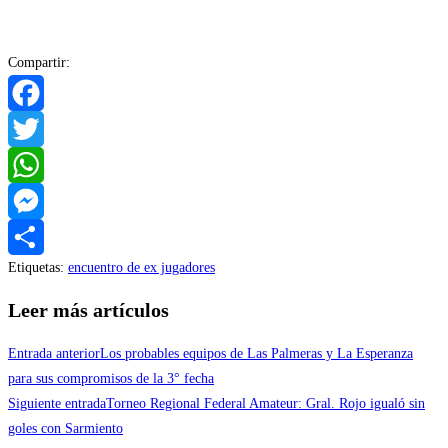
Compartir:
Facebook
Twitter
WhatsApp
Messenger
Etiquetas
:
encuentro de ex jugadores
Compartir
Leer más artículos
Entrada anterior
Los probables equipos de Las Palmeras y La Esperanza
para sus compromisos de la 3° fecha
Siguiente entrada
Torneo Regional Federal Amateur: Gral. Rojo igualó sin
goles con Sarmiento