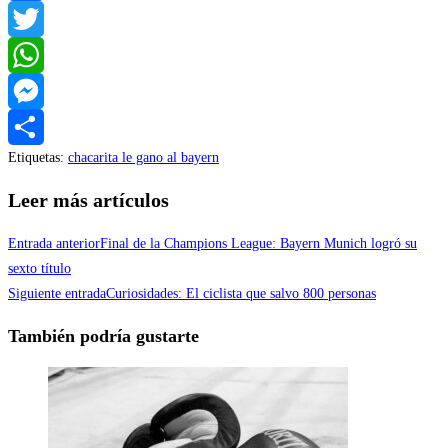
Facebook
Twitter
WhatsApp
Messenger
Etiquetas
:
chacarita le gano al bayern
Compartir
Leer más artículos
Entrada anterior
Final de la Champions League: Bayern Munich logró su
sexto título
Siguiente entrada
Curiosidades: El ciclista que salvo 800 personas
También podría gustarte