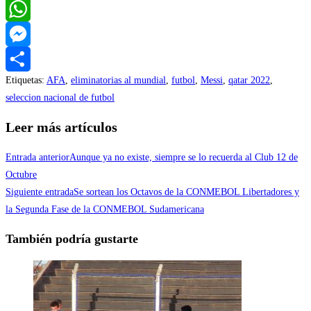
Twitter
WhatsApp
Messenger
Etiquetas
:
AFA
,
eliminatorias al mundial
,
futbol
,
Messi
,
qatar 2022
,
Compartir
seleccion nacional de futbol
Leer más artículos
Entrada anterior
Aunque ya no existe, siempre se lo recuerda al Club 12 de
Octubre
Siguiente entrada
Se sortean los Octavos de la CONMEBOL Libertadores y
la Segunda Fase de la CONMEBOL Sudamericana
También podría gustarte