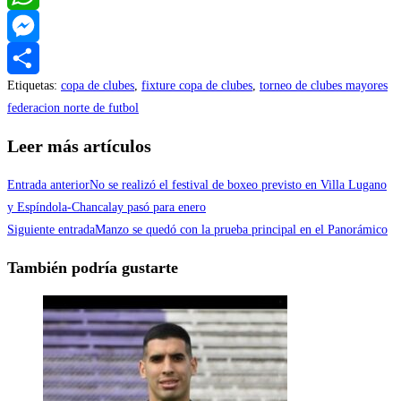
WhatsApp
Messenger
Etiquetas
:
copa de clubes
,
fixture copa de clubes
,
torneo de clubes mayores
Compartir
federacion norte de futbol
Leer más artículos
Entrada anterior
No se realizó el festival de boxeo previsto en Villa Lugano
y Espíndola-Chancalay pasó para enero
Siguiente entrada
Manzo se quedó con la prueba principal en el Panorámico
También podría gustarte