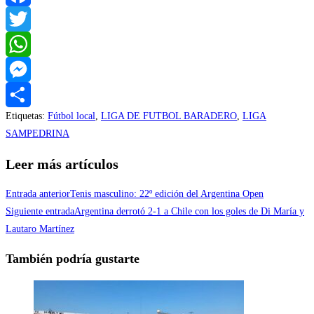
Facebook
Twitter
WhatsApp
Messenger
Etiquetas
:
Fútbol local
,
LIGA DE FUTBOL BARADERO
,
LIGA
Compartir
SAMPEDRINA
Leer más artículos
Entrada anterior
Tenis masculino: 22º edición del Argentina Open
Siguiente entrada
Argentina derrotó 2-1 a Chile con los goles de Di María y
Lautaro Martínez
También podría gustarte