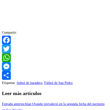
Compartir:
Facebook
Twitter
WhatsApp
Messenger
Etiquetas
:
futbol de baradero
,
Fútbol de San Pedro
Compartir
Leer más artículos
Entrada anterior
Alan Ovando prevaleció en la segunda fecha del nocturno