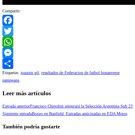
Compartir:
Facebook
Twitter
WhatsApp
Messenger
Etiquetas
:
joaquin gil
,
resultados de Federacion de futbol bonaerense
Compartir
pampeana
Leer más artículos
Entrada anterior
Francisco Chipolini integrará la Selección Argentina Sub 23
Siguiente entrada
Boxeo en Banfield. Entradas anticipadas en EDA Motos
También podría gustarte