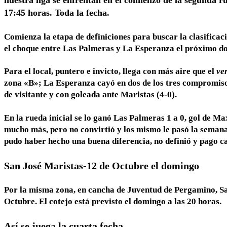
nuestra liga se enfrentan en el comienzo de la segunda ru
17:45 horas. Toda la fecha.
Comienza la etapa de definiciones para buscar la clasificac
el choque entre Las Palmeras y La Esperanza el próximo d
Para el local, puntero e invicto, llega con más aire que el
ve
zona «B»; La Esperanza cayó en dos de los tres compromis
de visitante y con goleada ante Maristas (4-0).
En la rueda inicial se lo ganó Las Palmeras 1 a 0, gol de 
mucho más, pero no convirtió y los mismo le pasó la semana 
pudo haber hecho una buena diferencia, no definió y pago c
San José Maristas-12 de Octubre el domingo
Por la misma zona, en cancha de Juventud de Pergamino, Sa
Octubre. El cotejo está previsto el domingo a las 20 horas.
Así se juega la cuarta fecha