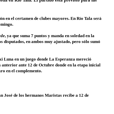
eda en Río Tala. El partido está previsto para las
ión en el certamen de clubes mayores. En Río Tala será
omingo.
rde
, ya que suma 7 puntos y manda en soledad en la
os disputados, en ambos muy ajustado, pero sólo sumó
Maxi Luna en un juego donde La Esperanza mereció
anterior ante 12 de Octubre donde en la etapa inicial
aro en el complemento.
n José de los hermanos Maristas recibe a 12 de