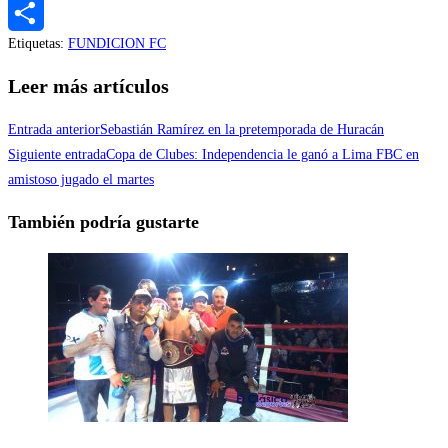
Messenger
Etiquetas
:
FUNDICION FC
Compartir
Leer más artículos
Entrada anterior
Sebastián Ramírez en la pretemporada de Huracán
Siguiente entrada
Copa de Clubes: Independencia le ganó a Lima FBC en
amistoso jugado el martes
También podría gustarte