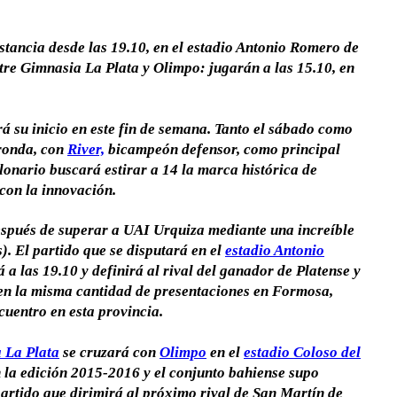
nstancia desde las 19.10, en el estadio Antonio Romero de
tre Gimnasia La Plata y Olimpo: jugarán a las 15.10, en
á su inicio en este fin de semana. Tanto el sábado como
 ronda, con
River,
bicampeón defensor, como principal
lonario buscará estirar a 14 la
marca histórica de
con la innovación.
después de superar a UAI Urquiza mediante una increíble
). El partido que se disputará en el
estadio Antonio
á a las 19.10 y
definirá al rival del ganador de Platense y
a en la misma cantidad de presentaciones en Formosa,
uentro en esta provincia.
 La Plata
se cruzará con
Olimpo
en el
estadio Coloso del
n la edición 2015-2016 y el conjunto bahiense supo
partido que dirimirá al próximo rival de
San Martín de