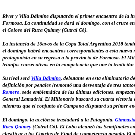
River y Villa Dálmine disputarán el primer encuentro de la i
Formosa. La continuidad se dará el domingo, con el cruce en
el Coloso del Ruca Quimey (Cutral Có).
La instancia de
16avos de la Copa Total Argentina 2018
tendr
el domingo habrá encuentros correspondientes a esta nueva
protagonista en su regreso a la provincia de Formosa. El Mil
triunfos consecutivos en la competencia
que une la tradición 
Su rival será
Villa Dálmine
, debutante en esta eliminatoria 
definición por penales (remontó una desventaja de tres tantos
Romero
, sede emblemática de las últimas ediciones, empezar
General Lamadrid
. El Millonario buscará su cuarta victori
mientras que el conjunto de Campana disputará su primer enc
El domingo, la acción se trasladará a la Patagonia.
Gimnasia
Ruca Quimey
(Cutral Có). El Lobo alcanzó las Semifinales e
clasificar a los Cuartos de Final de competencia pasada. El 