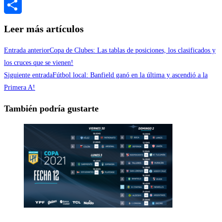
Messenger
Compartir
Leer más artículos
Entrada anterior
Copa de Clubes: Las tablas de posiciones, los clasificados y
los cruces que se vienen!
Siguiente entrada
Fútbol local: Banfield ganó en la última y ascendió a la
Primera A!
También podría gustarte