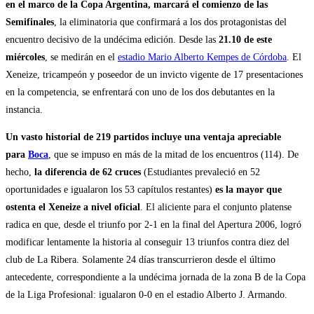
en el marco de la Copa Argentina, marcará el comienzo de las
Semifinales
, la eliminatoria que confirmará a los dos protagonistas del
encuentro decisivo de la undécima edición. Desde las
21.10 de este
miércoles
, se medirán en el
estadio Mario Alberto Kempes de Córdoba
. El
Xeneize, tricampeón y poseedor de un invicto vigente de 17 presentaciones
en la competencia, se enfrentará con uno de los dos debutantes en la
instancia.
Un vasto historial de 219 partidos incluye una ventaja apreciable
para
Boca
, que se impuso en más de la mitad de los encuentros (114). De
hecho,
la diferencia de 62 cruces
(Estudiantes prevaleció en 52
oportunidades e igualaron los 53 capítulos restantes)
es la mayor que
ostenta el Xeneize a nivel oficial
. El aliciente para el conjunto platense
radica en que, desde el triunfo por 2-1 en la final del Apertura 2006, logró
modificar lentamente la historia al conseguir 13 triunfos contra diez del
club de La Ribera. Solamente 24 días transcurrieron desde el último
antecedente, correspondiente a la undécima jornada de la zona B de la Copa
de la Liga Profesional: igualaron 0-0 en el estadio Alberto J. Armando.