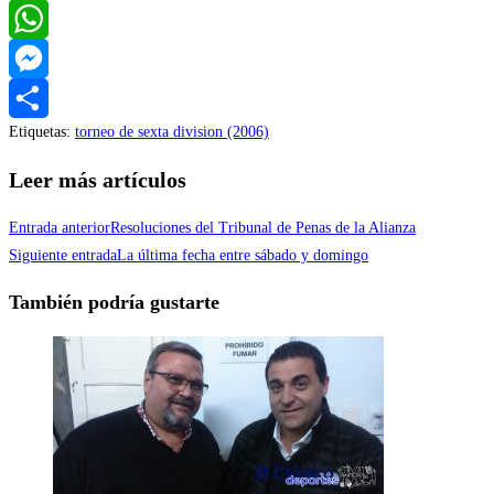
Twitter
WhatsApp
Messenger
Etiquetas
:
torneo de sexta division (2006)
Compartir
Leer más artículos
Entrada anterior
Resoluciones del Tribunal de Penas de la Alianza
Siguiente entrada
La última fecha entre sábado y domingo
También podría gustarte