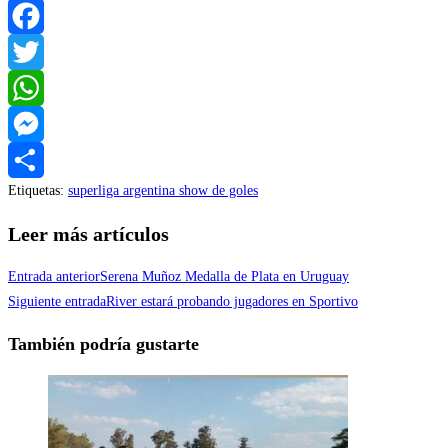
Facebook
Twitter
WhatsApp
Messenger
Etiquetas
:
superliga argentina show de goles
Compartir
Leer más artículos
Entrada anterior
Serena Muñoz Medalla de Plata en Uruguay
Siguiente entrada
River estará probando jugadores en Sportivo
También podría gustarte