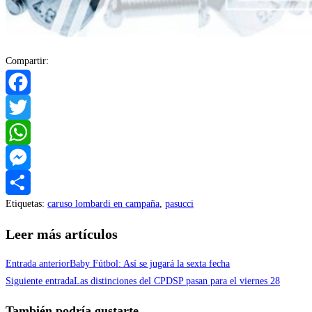
Compartir:
Facebook
Twitter
WhatsApp
Messenger
Etiquetas
:
caruso lombardi en campaña
,
pasucci
Compartir
Leer más artículos
Entrada anterior
Baby Fútbol: Así se jugará la sexta fecha
Siguiente entrada
Las distinciones del CPDSP pasan para el viernes 28
También podría gustarte