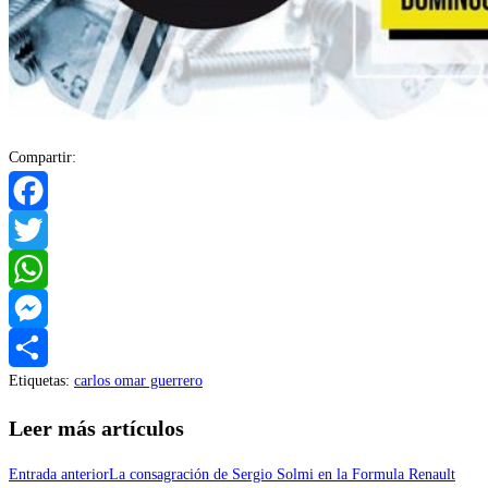
Compartir:
Facebook
Twitter
WhatsApp
Messenger
Etiquetas
:
carlos omar guerrero
Compartir
Leer más artículos
Entrada anterior
La consagración de Sergio Solmi en la Formula Renault