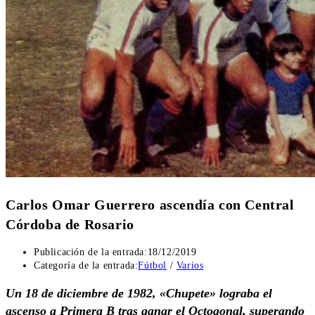
Carlos Omar Guerrero ascendía con Central
Córdoba de Rosario
Publicación de la entrada:
18/12/2019
Categoría de la entrada:
Fútbol
/
Varios
Un 18 de diciembre de 1982, «Chupete» lograba el
ascenso a Primera B tras ganar el Octogonal, superando