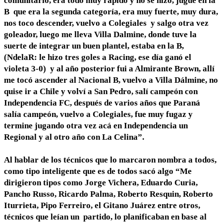
comunitario, era todo muy rápido y no se hizo, jugué en la
B que era la segunda categoría, era muy fuerte, muy dura,
nos toco descender, vuelvo a Colegiales y salgo otra vez
goleador, luego me lleva Villa Dalmine, donde tuve la
suerte de integrar un buen plantel, estaba en la B,
(NdelaR: le hizo tres goles a Racing, ese día ganó el
violeta 3-0) y al año posterior fui a Almirante Brown, allí
me tocó ascender al Nacional B, vuelvo a Villa Dálmine, no
quise ir a Chile y volví a San Pedro, salí campeón con
Independencia FC, después de varios años que Paraná
salía campeón, vuelvo a Colegiales, fue muy fugaz y
termine jugando otra vez acá en Independencia un
Regional y al otro año con La Celina”.
Al hablar de los técnicos que lo marcaron nombra a todos,
como tipo inteligente que es de todos sacó algo “Me
dirigieron tipos como Jorge Vichera, Eduardo Curia,
Pancho Russo, Ricardo Palma, Roberto Resquin, Roberto
Iturrieta, Pipo Ferreiro, el Gitano Juárez entre otros,
técnicos que leían un partido, lo planificaban en base al