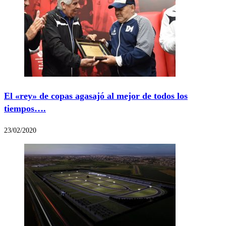
El «rey» de copas agasajó al mejor de todos los
tiempos….
23/02/2020